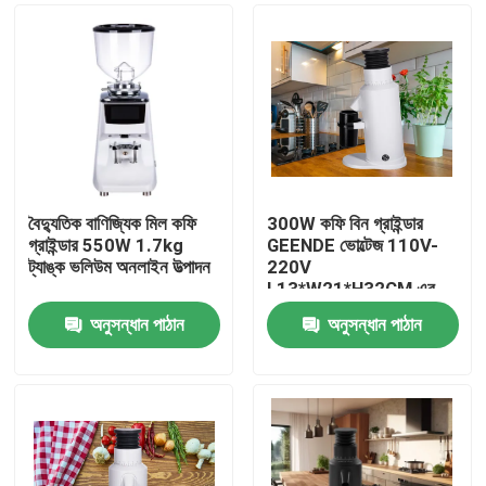
বৈদ্যুতিক বাণিজ্যিক মিল কফি
300W কফি বিন গ্রাইন্ডার
গ্রাইন্ডার 550W 1.7kg
GEENDE ভোল্টেজ 110V-
ট্যাঙ্ক ভলিউম অনলাইন উত্পাদন
220V
L13*W21*H32CM এর
মধ্যে
অনুসন্ধান পাঠান
অনুসন্ধান পাঠান
বাড়ি
পণ্য
VR প্রদর্শন