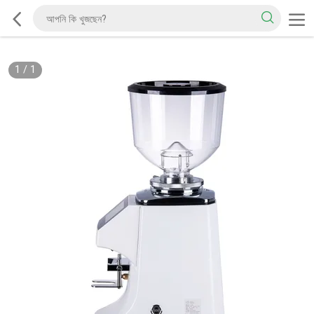
1
/
1