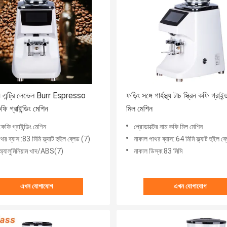
্য এন্ট্রি লেভেল Burr Espresso
ফড়িং সঙ্গে গার্হস্থ্য টাচ স্ক্রিন কফি গ্রাই
কফি গ্রাইন্ডিং মেশিন
মিল মেশিন
ি গ্রাইন্ডিং মেশিন
প্রোডাক্টের নাম:কফি মিল মেশিন
থর ব্যাস::83 মিমি ফ্ল্যাট হুইল ব্লেড (7)
নাকাল পাথর ব্যাস::64 মিমি ফ্ল্যাট হুইল ব
অ্যালুমিনিয়াম খাদ/ABS(7)
নাকাল ডিস্ক:83 মিমি
এখন যোগাযোগ
এখন যোগাযোগ