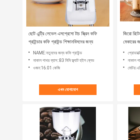
ছোট এন্ট্রি লেভেল এসপ্রেসো টাচ স্ক্রিন কফি
জিরো রিটে
গ্রাইন্ডার কফি গ্রাউন্ড শিক্ষানবিসদের জন্য
মেকারের জন
NAME:নতুনদের জন্য কফি গ্রাউন্ড
প্রোডাক্
নাকাল পাথর ব্যাস::83 মিমি ফ্ল্যাট হুইল ব্লেড
নাকাল পা
ওজন:16.01 কেজি
মোটর:এ
এখন যোগাযোগ