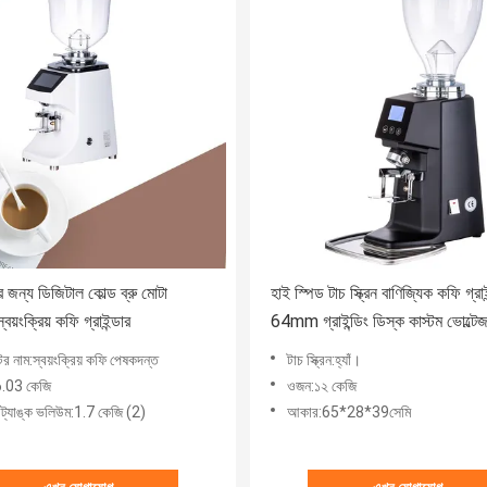
 জন্য ডিজিটাল কোল্ড ব্রু মোটা
হাই স্পিড টাচ স্ক্রিন বাণিজ্যিক কফি গ্রাই
্বয়ংক্রিয় কফি গ্রাইন্ডার
64mm গ্রাইন্ডিং ডিস্ক কাস্টম ভোল্টে
টের নাম:স্বয়ংক্রিয় কফি পেষকদন্ত
টাচ স্ক্রিন:হ্যাঁ।
.03 কেজি
ওজন:১২ কেজি
 ট্যাঙ্ক ভলিউম:1.7 কেজি (2)
আকার:65*28*39সেমি