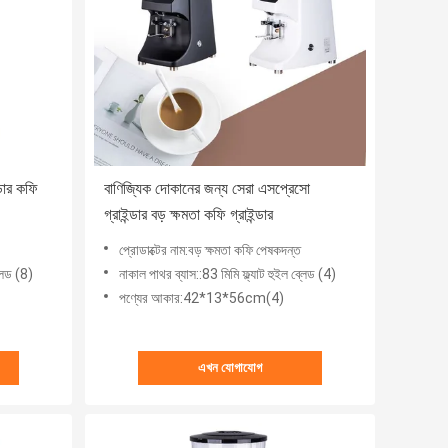
ন্ডার কফি
বাণিজ্যিক দোকানের জন্য সেরা এসপ্রেসো
গ্রাইন্ডার বড় ক্ষমতা কফি গ্রাইন্ডার
প্রোডাক্টের নাম:বড় ক্ষমতা কফি পেষকদন্ত
্লেড (8)
নাকাল পাথর ব্যাস::83 মিমি ফ্ল্যাট হুইল ব্লেড (4)
পণ্যের আকার:42*13*56cm(4)
এখন যোগাযোগ