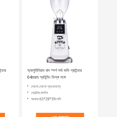
ন্ডার
অ্যালুমিনিয়াম খাদ স্পর্শ পর্দা কফি গ্রাইন্ডার
জ
64mm গ্রাইন্ডিং ডিস্ক সঙ্গে
লোগো:লোগো গ্রহণযোগ্য
ভোল্টেজ:কাস্টম
আকার:65*28*39সেমি