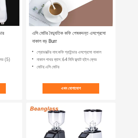
ডার
এসি মোটর বৈদ্যুতিক কফি পেষকদন্ত এসপ্রেসো
নাকাল বড় Burr
প্রোডাক্টের নাম:কফি গ্রাইন্ডার এসপ্রেসো নাকাল
্লেড (5)
নাকাল পাথর ব্যাস::64 মিমি ফ্ল্যাট হুইল ব্লেড
মোটর:এসি মোটর
এখন যোগাযোগ