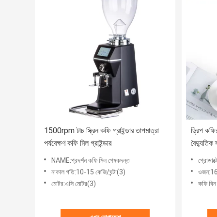
1500rpm টাচ স্ক্রিন কফি গ্রাইন্ডার তাপমাত্রা
ড্রিপ কফির
পর্যবেক্ষণ কফি মিল গ্রাইন্ডার
বৈদ্যুতিক স
NAME:প্রদর্শন কফি মিল পেষকদন্ত
প্রোডাক্
নাকাল গতি:10-15 কেজি/ঘন্টা(3)
ওজন:16
মোটর:এসি মোটর(3)
কফি বিন