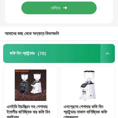
আমাদের সম্পর্কে
কারখানা ভ্রমণ
আমাদের কাছ থেকে অন্যান্য বিভাগগুলি
মান নিয়ন্ত্রণ
কফি বিন গ্রাইন্ডার
(70)
যোগাযোগ করুন
মামলা
কফি বিন গ্রাইন্ডার
এলইডি টাচস্ক্রিন সহ পেশাদার
এসপ্রেসো পেশাদার কফি বিন
ইতালীয় বাণিজ্যিক বার কফি বিন
গ্রাইন্ডার নাকাল বাণিজ্যিক কফি
Burr কফি পেষকদন্ত
গ্রাইন্ডার
পেষকদন্ত