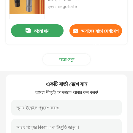
মূল্য：negotiate
ডসারলেস কফি গ্রাইন্ডার
ভালো দাম
আমাদের সাথে যোগাযোগ
বাণিজ্যিক কফি পেষকদন্ত
করুন
টাচ স্ক্রিন কফি গ্রাইন্ডার
আরো দেখুন
গৃহস্থালী কফি পেষকদন্ত
একটি বার্তা রেখে যান
এসপ্রেসো বিন গ্রাইন্ডার
আমরা শীঘ্রই আপনাকে আবার কল করব!
আউটডোর কফি পেষকদন্ত
হ্যান্ড কফি গ্রাইন্ডার