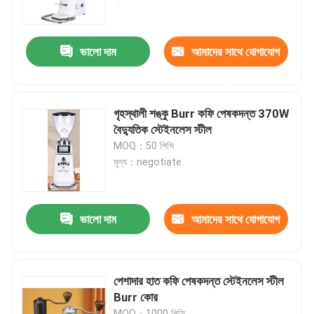
আমাদের সম্পর্কে
ভালো দাম
আমাদের সাথে যোগাযোগ
করুন
কারখানা ভ্রমণ
গৃহস্থালী শঙ্কু Burr কফি পেষকদন্ত 370W
মান নিয়ন্ত্রণ
বৈদ্যুতিক স্টেইনলেস স্টীল
MOQ：50 পিসি
মূল্য：negotiate
যোগাযোগ করুন
মামলা
ভালো দাম
আমাদের সাথে যোগাযোগ
করুন
কফি বিন গ্রাইন্ডার
পেশাদার হাত কফি পেষকদন্ত স্টেইনলেস স্টীল
Burr কোর
Burr কফি পেষকদন্ত
MOQ：1000 পিসি