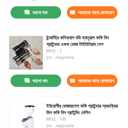
ভালো দাম
আমাদের সাথে যোগাযোগ
করুন
ইন্ডাস্ট্রি কনিক্যাল বডি ম্যানুয়াল কফি বিন
গ্রাইন্ডার একক ডোজ টাইটানিয়াম লেপ
MOQ：2
মূল্য：negotiate
ভালো দাম
আমাদের সাথে যোগাযোগ
বাড়ি
করুন
ইউরোপীয় ডোজারলেস কফি গ্রাইন্ডার স্বয়ংক্রিয়
পণ্য
মিল কফি বিন গ্রাইন্ডিং মেশিন
MOQ：100
VR প্রদর্শন
মূল্য：negotiate