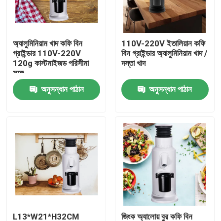
আমাদের সম্পর্কে
অ্যালুমিনিয়াম খাদ কফি বিন
110V-220V ইতালিয়ান কফি
গ্রাইন্ডার 110V-220V
বিন গ্রাইন্ডার অ্যালুমিনিয়াম খাদ /
কারখানা ভ্রমণ
120g কাস্টমাইজড পরিসীমা
দস্তা খাদ
সঙ্গে
অনুসন্ধান পাঠান
অনুসন্ধান পাঠান
মান নিয়ন্ত্রণ
যোগাযোগ করুন
মামলা
কফি বিন গ্রাইন্ডার
Burr কফি পেষকদন্ত
L13*W21*H32CM
জিংক অ্যালোয় বুর কফি বিন