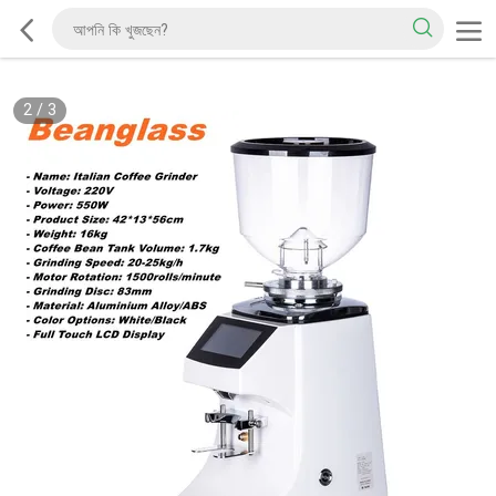
2
/
3