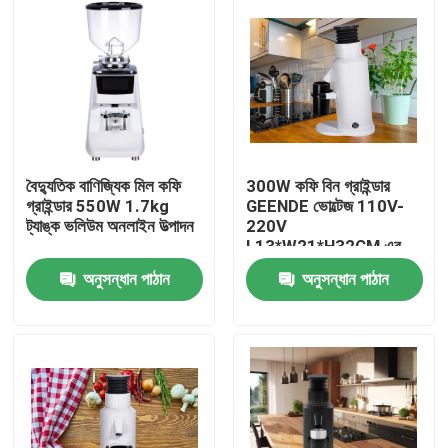
বৈদ্যুতিক বাণিজ্যিক মিল কফি
300W কফি বিন গ্রাইন্ডার
গ্রাইন্ডার 550W 1.7kg
GEENDE ভোল্টেজ 110V-
ট্যাঙ্ক ভলিউম অনলাইন উত্পাদন
220V
L13*W21*H32CM এর
মধ্যে
অনুসন্ধান পাঠান
অনুসন্ধান পাঠান
বাড়ি
পণ্য
VR প্রদর্শন