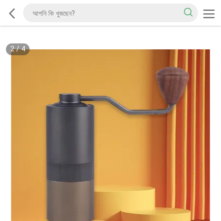
2
/
4