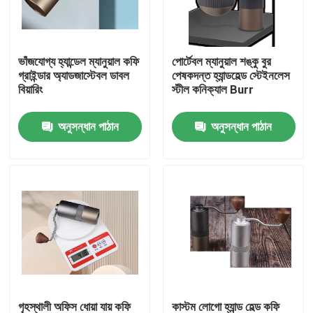
আমাদের সম্পর্কে
ভাঁজযোগ্য হ্যান্ডেল ম্যানুয়াল কফি
পোর্টেবল ম্যানুয়াল শঙ্কু বুর
গ্রাইন্ডার অ্যাডজাস্টেবল ডাবল
পেষকদন্ত হ্যান্ডহেল্ড স্টেইনলেস
কারখানা ভ্রমণ
বিয়ারিং
স্টীল কনিক্যাল Burr
অনুসন্ধান পাঠান
অনুসন্ধান পাঠান
মান নিয়ন্ত্রণ
যোগাযোগ করুন
মামলা
কফি বিন গ্রাইন্ডার
Burr কফি পেষকদন্ত
গৃহস্থালী অফিস ধোয়া যায় কফি
কাস্টম লোগো হ্যান্ড হেল্ড কফি