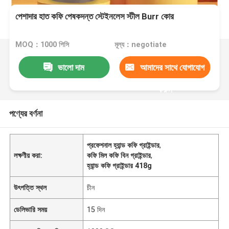
পেশাদার হাত কফি পেষকদন্ত স্টেইনলেস স্টীল Burr কোর
MOQ：1000 পিসি
মূল্য：negotiate
ভালো দাম
আমাদের সাথে যোগাযোগ
করুন
পণ্যের বর্ণনা
প্রফেশনাল হ্যান্ড কফি গ্রাইন্ডার
,
লক্ষণীয় করা:
কফি মিল কফি বিন গ্রাইন্ডার
,
হ্যান্ড কফি গ্রাইন্ডার 418g
উৎপত্তি স্থল
চীন
ডেলিভারি সময়
15 দিন