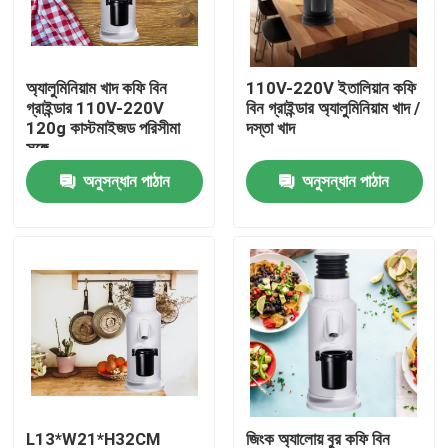
আমাদের সম্পর্কে
অ্যালুমিনিয়াম খাদ কফি বিন
110V-220V ইতালিয়ান কফি
গ্রাইন্ডার 110V-220V
বিন গ্রাইন্ডার অ্যালুমিনিয়াম খাদ /
কারখানা ভ্রমণ
120g কাস্টমাইজড পরিসীমা
দস্তা খাদ
সঙ্গে
অনুসন্ধান পাঠান
অনুসন্ধান পাঠান
মান নিয়ন্ত্রণ
যোগাযোগ করুন
মামলা
কফি বিন গ্রাইন্ডার
Burr কফি পেষকদন্ত
L13*W21*H32CM
জিংক অ্যালোয় বুর কফি বিন