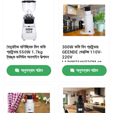
বৈদ্যুতিক বাণিজ্যিক মিল কফি
300W কফি বিন গ্রাইন্ডার
গ্রাইন্ডার 550W 1.7kg
GEENDE ভোল্টেজ 110V-
ট্যাঙ্ক ভলিউম অনলাইন উত্পাদন
220V
L13*W21*H32CM এর
মধ্যে
অনুসন্ধান পাঠান
অনুসন্ধান পাঠান
বাড়ি
পণ্য
VR প্রদর্শন