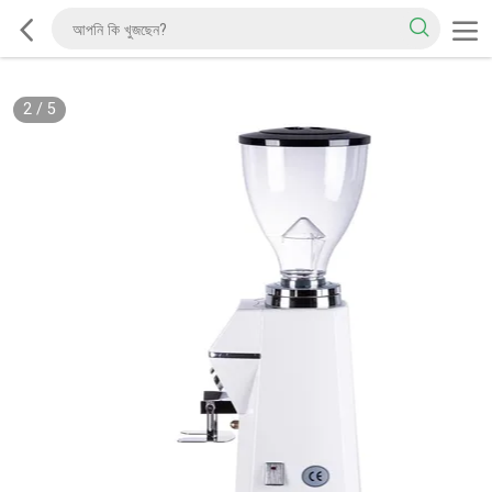
2
/
5