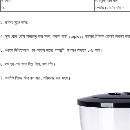
উপাদান
অ্যালুমিনিয়াম খাদ
রঙ
রূপালী/কালো/লাল/সাদা
3. মার্কিন ব্র্যান্ড জারি.
4. সূক্ষ্ম থেকে মোটা সামঞ্জস্য করা সহজ, নাকাল জন্য stepless সমন্বয় বিভিন্ন চোলাই মাপসই করা
5. গুণমান নিশ্চিতকরণ: এক বছরের মানের গ্যারান্টি, সাধারণ ব্যবহার 3-5 বছর।
6. কম শব্দ এবং তাপ ধীরে ধীরে, কম গতি।
7. অবশিষ্ট শিমের গুঁড়া কম হার . পরিষ্কার করা সহজ।