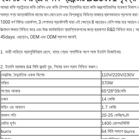
আমরা কফি গ্রাইন্ডার কফি মেশিন এবং কফি টেম্পার ইত্যাদির মতো কফি যন্ত্রপাতিগুলির গবেষণা বিকাশ এব
সমস্ত পণ্য আন্তর্জাতিক মানের মান মেনে চলে এবং বিশ্বজুড়ে বিভিন্ন বাজারে ব্যাপকভাবে প্রশংসা করা
1000 বর্গ মিটার ওয়ার্কশপ, 3 পেশাদার প্রকৌশলী যারা এই ক্ষেত্রে 8 বছরেরও বেশি সময় ধরে আছেন
উত্পাদন ক্ষমতা নিশ্চিত করে এবং উচ্চ কার্যকারিতা অ্যাপ্লিকেশনের জন্য ক্রমাগত R&D নিশ্চিত করে। আ
45days. এছাড়াও, OEM এবং ODM স্বাগত জানাই.
1. ভারী দায়িত্ব অ্যালুমিনিয়াম ছেলে, খাদ্য গ্রেড প্লাস্টিক অংশ সঙ্গে ইতালি ডিজাইনার.
2. ইতালি ম্যাজার 64 মিমি ফ্ল্যাট বুর, শিমের ভাল স্বাদ নিশ্চিত করুন।
ভোল্টেজ, বৈদ্যুতিক একক বিশেষ
110V/220V/230V
শক্তি
370W
পণ্যের আকার
65*28*39সেমি
ওজন
14 কেজি
ফড়িং এর আয়তন
1.7 কেজি
নাকাল গতি
20-25 কেজি/ঘণ্টা
মোটর ঘূর্ণন
1400 রোলস/মিনিট
burrs
64 মিমি সমতল burrs