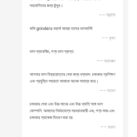
সহযোগিতার জন্য উন্মুখ।
—— ব্রিটনি
কফি grinders মহান! আমরা তাদের ভালবাসি!
—— কৃষ্ণ
ভাল প্যাকেজিং, পণ্য ভাল প্রাপ্ত.
—— অ্যালেক্স
আপনার ভাল বিক্রয়োত্তর সেবা জন্য ধন্যবাদ. চমৎকার প্রশিক্ষণ
এবং প্রযুক্তি সহায়তা আমাকে অনেক সাহায্য করে।
—— সামেল
চমৎকার সেবা এবং উচ্চ মানের এবং উচ্চ খ্যাতি সঙ্গে ভাল
কোম্পানি. আমাদের নির্ভরযোগ্য সরবরাহকারী এক, পণ্য সময় এবং
চমৎকার প্যাকেজ বিতরণ করা হয়.
—— রায়ান