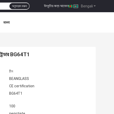
উদ্ধৃতির জন্য আবেদন
|
Bengali
অনুসন্ধান করুন
মামলা
গ্রাইন্ডার BG64T1
চীন
BEANGLASS
CE certification
BG64T1
100
negotiate