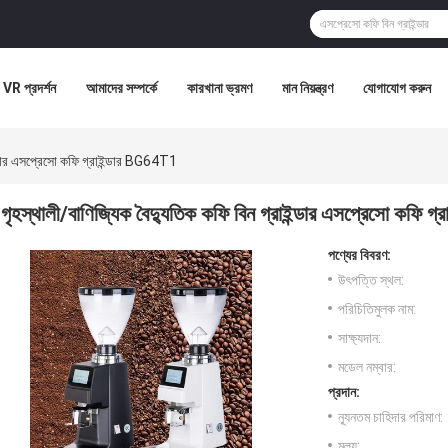
VR প্রদর্শন
আমাদের সম্পর্কে
কারখানা ভ্রমণ
মান নিয়ন্ত্রণ
যোগাযোগ করুন
ইন্ডার এসপ্রেসো কফি গ্রাইন্ডার BG64T1
গৃহস্থালী/বাণিজ্যিক বৈদ্যুতিক কফি বিন গ্রাইন্ডার এসপ্রেসো কফি 
পণ্যের বিবরণ:
উৎপত্তি স্থল:
পরিচিতিমুলক নাম:
সাক্ষ্যদান:
মডেল নম্বার:
প্রদান:
ন্যূনতম চাহিদার পরিমাণ:
মূল্য: