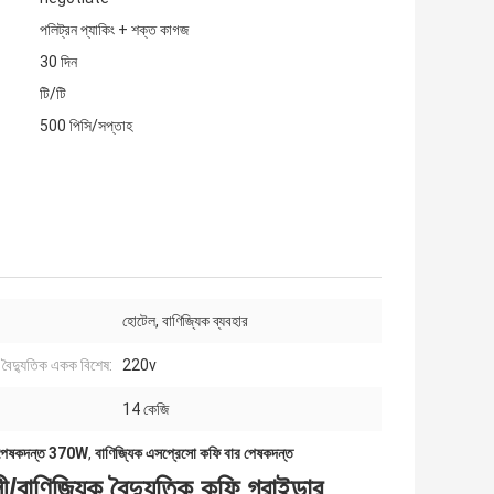
পলিট্রন প্যাকিং + শক্ত কাগজ
30 দিন
টি/টি
500 পিসি/সপ্তাহ
হোটেল, বাণিজ্যিক ব্যবহার
, বৈদ্যুতিক একক বিশেষ:
220v
14 কেজি
ফি পেষকদন্ত 370W
,
বাণিজ্যিক এসপ্রেসো কফি বার পেষকদন্ত
াণিজ্যিক বৈদ্যুতিক কফি গ্রাইন্ডার