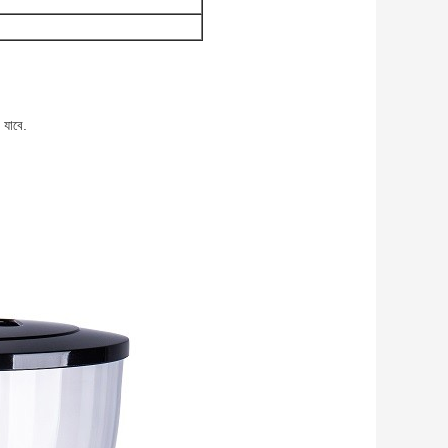
 যাবে.