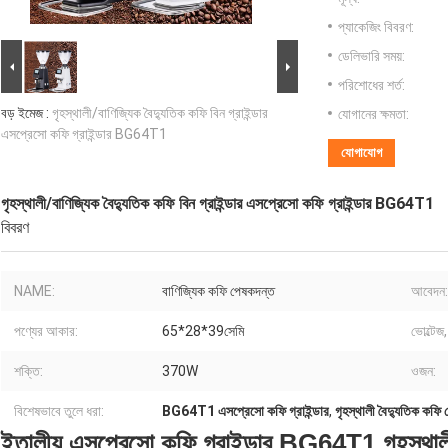
প্যাকেজিং বিবরণ:
ডেলিভারি সময়:
পরিশোধের শর্ত:
বড় ইমেজ :
গৃহস্থালী/বাণিজ্যিক বৈদ্যুতিক কফি বিন গ্রাইন্ডার
যোগানের ক্ষমতা:
এসপ্রেসো কফি গ্রাইন্ডার BG64T1
যোগাযোগ
গৃহস্থালী/বাণিজ্যিক বৈদ্যুতিক কফি বিন গ্রাইন্ডার এসপ্রেসো কফি গ্রাইন্ডার BG64T1
বিবরণ
NAME:
বাণিজ্যিক কফি পেষকদন্ত
আবেদন:
পণ্যের আকার:
65*28*39সেমি
ভোল্টেজ
শক্তি:
370W
ওজন:
বিশেষভাবে তুলে ধরা:
BG64T1 এসপ্রেসো কফি গ্রাইন্ডার
,
গৃহস্থালী বৈদ্যুতিক ক
ইতালীয় এসপ্রেসো কফি গ্রাইন্ডার BG64T1 গৃহস্থালী/ব