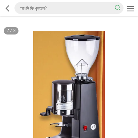
2
/
3