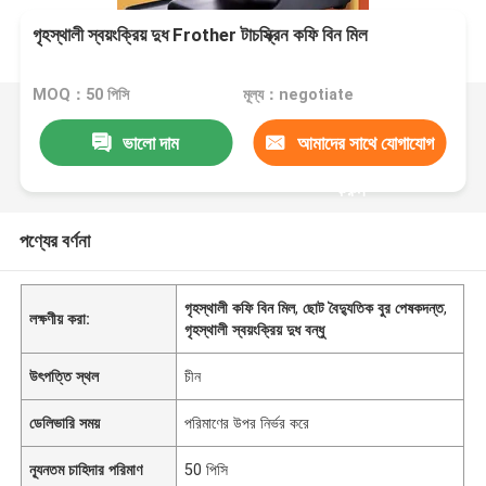
গৃহস্থালী স্বয়ংক্রিয় দুধ Frother টাচস্ক্রিন কফি বিন মিল
MOQ：50 পিসি
মূল্য：negotiate
ভালো দাম
আমাদের সাথে যোগাযোগ
করুন
পণ্যের বর্ণনা
গৃহস্থালী কফি বিন মিল
,
ছোট বৈদ্যুতিক বুর পেষকদন্ত
,
লক্ষণীয় করা:
গৃহস্থালী স্বয়ংক্রিয় দুধ বন্ধু
উৎপত্তি স্থল
চীন
ডেলিভারি সময়
পরিমাণের উপর নির্ভর করে
ন্যূনতম চাহিদার পরিমাণ
50 পিসি