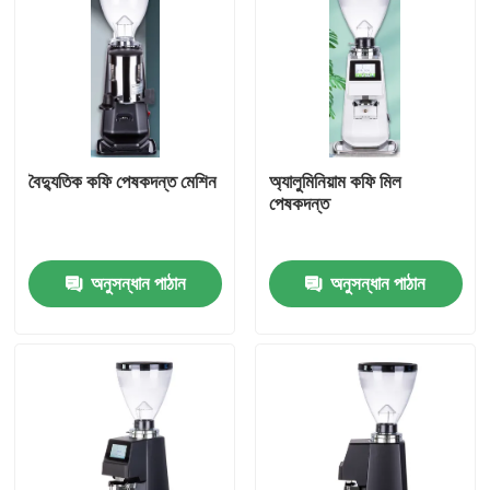
বৈদ্যুতিক কফি পেষকদন্ত মেশিন
অ্যালুমিনিয়াম কফি মিল
পেষকদন্ত
অনুসন্ধান পাঠান
অনুসন্ধান পাঠান
বাড়ি
পণ্য
VR প্রদর্শন