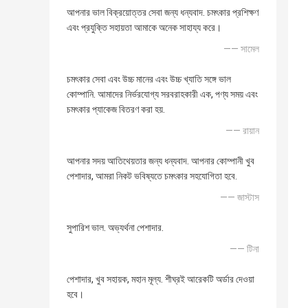
আপনার ভাল বিক্রয়োত্তর সেবা জন্য ধন্যবাদ. চমৎকার প্রশিক্ষণ
এবং প্রযুক্তি সহায়তা আমাকে অনেক সাহায্য করে।
—— সামেল
চমৎকার সেবা এবং উচ্চ মানের এবং উচ্চ খ্যাতি সঙ্গে ভাল
কোম্পানি. আমাদের নির্ভরযোগ্য সরবরাহকারী এক, পণ্য সময় এবং
চমৎকার প্যাকেজ বিতরণ করা হয়.
—— রায়ান
আপনার সদয় আতিথেয়তার জন্য ধন্যবাদ. আপনার কোম্পানী খুব
পেশাদার, আমরা নিকট ভবিষ্যতে চমৎকার সহযোগিতা হবে.
—— জাস্টাস
সুপারিশ ভাল. অভ্যর্থনা পেশাদার.
—— টিনা
পেশাদার, খুব সহায়ক, মহান মূল্য. শীঘ্রই আরেকটি অর্ডার দেওয়া
হবে।