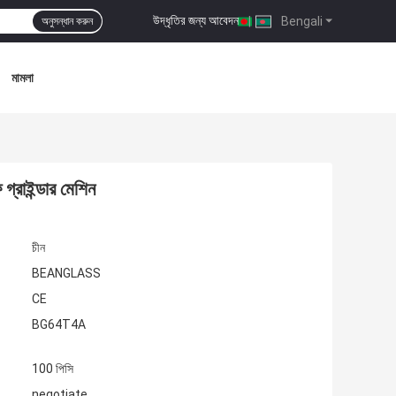
উদ্ধৃতির জন্য আবেদন
|
Bengali
অনুসন্ধান করুন
মামলা
্রাইন্ডার মেশিন
চীন
BEANGLASS
CE
BG64T4A
100 পিসি
negotiate