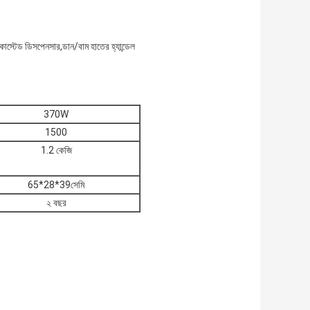
াস্টেড ডিসপেনসার,ডান/বাম হাতের হ্যান্ডেল
370W
1500
1.2 কেজি
65*28*39সেমি
২ বছর