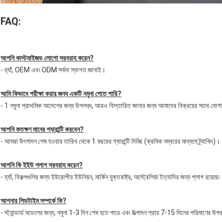
FAQ:
আপনি কাস্টমাইজড লোগো সরবরাহ করেন?
- হ্যাঁ, OEM এবং ODM সর্বদা স্বাগত জানাই।
আমি কিভাবে পরীক্ষা করার জন্য একটি নমুনা পেতে পারি?
- 1 নমুনা প্রাথমিক আদেশের জন্য উপলব্ধ, আরও বিস্তারিত জানার জন্য আমাদের বিক্রয়ের সাথে যো
আপনি কতক্ষণ মানের গ্যারান্টি করবেন?
- আমরা উৎপাদন শেষ হওয়ার তারিখ থেকে 1 বছরের গ্যারান্টি দিচ্ছি (ক্রমিক নম্বরের মাধ্যমে ট্র্যাকিং)।
আপনি কি ইইউ প্লাগ সরবরাহ করেন?
- হ্যাঁ, বিকল্পগুলির জন্য ইউরোপীয় ইউনিয়ন, মার্কিন যুক্তরাষ্ট্র, অস্ট্রেলিয়া ইত্যাদির জন্য প্লাগ রয়েছে৷
আপনার লিডটাইম সম্পর্কে কি?
- স্ট্যান্ডার্ড মডেলের জন্য, নমুনা 1-3 দিন শেষ হতে পারে এবং উত্পাদন প্রায় 7-15 দিনের পরিমাণের উপ