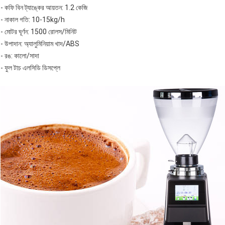
- কফি বিন ট্যাঙ্কের আয়তন: 1.2 কেজি
- নাকাল গতি: 10-15kg/h
- মোটর ঘূর্ণন: 1500 রোলস/মিনিট
- উপাদান: অ্যালুমিনিয়াম খাদ/ABS
- রঙ: কালো/সাদা
- ফুল টাচ এলসিডি ডিসপ্লে