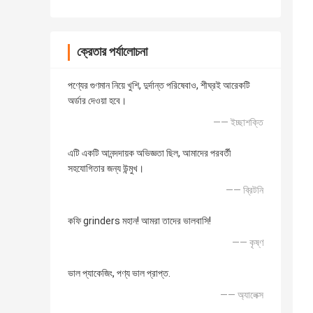
ক্রেতার পর্যালোচনা
পণ্যের গুণমান নিয়ে খুশি, দুর্দান্ত পরিষেবাও, শীঘ্রই আরেকটি
অর্ডার দেওয়া হবে।
—— ইচ্ছাশক্তি
এটি একটি আনন্দদায়ক অভিজ্ঞতা ছিল, আমাদের পরবর্তী
সহযোগিতার জন্য উন্মুখ।
—— ব্রিটনি
কফি grinders মহান! আমরা তাদের ভালবাসি!
—— কৃষ্ণ
ভাল প্যাকেজিং, পণ্য ভাল প্রাপ্ত.
—— অ্যালেক্স