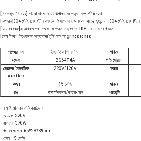
[নিরাপত্তা বিবেচ্য] আমরা সাবধানে এই উত্পাদন নিরাপত্তা সম্পর্কে বিবেচনা
[উপাদান]304 স্টেইনলেস স্টীল কাস্টেড ডিসপেনসার,ডান/বাম হাতের হ্যান্ডেল।304 স্টেইনলেস স্টিল ক
[ডোজের রেঞ্জ]অতিরিক্ত প্রশস্ত ডোজ ক্ষমতা 5g থেকে 10+g pei ডোজ পর্যন্ত
[চাকা বিভাগ]বিশেষভাবে শক্ত করা টুলিং ইস্পাত grindstones
পণ্যের নাম
বৈদ্যুতিক শিম মেশিন
শক্তি
মডেল
BG64T4A
গতি ঘোরান
ভোল্টেজ, বৈদ্যুতিক
220V/120V
ক্ষমতা
একক বিশেষ
ওজন
15 কেজি
আকার
রঙ
সাদা/সিলভার/কালো/লাল
ওয়ারেন্টি
- নাম: ইতালিয়ান কফি গ্রাইন্ডার
- ভোল্টেজ: 220V
- পাওয়ার: 370W
- পণ্যের আকার: 65*28*39cm
- ওজন: 15 কেজি