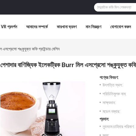
VR প্রদর্শন
আমাদের সম্পর্কে
কারখানা ভ্রমণ
মান নিয়ন্ত্রণ
যোগাযোগ করুন
 এসপ্রেসো শঙ্কুযুক্ত কফি গ্রাইন্ডার মেশিন
পেশাদার বাণিজ্যিক ইলেকট্রিক Burr মিল এসপ্রেসো শঙ্কুযুক্ত কফি গ
পণ্যের বিবরণ:
উৎপত্তি স্থল:
পরিচিতিমুলক নাম:
সাক্ষ্যদান:
মডেল নম্বার:
প্রদান:
ন্যূনতম চাহিদার পরিমাণ:
মূল্য: