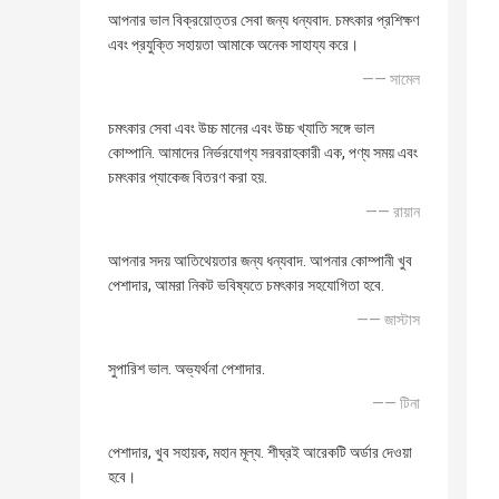
আপনার ভাল বিক্রয়োত্তর সেবা জন্য ধন্যবাদ. চমৎকার প্রশিক্ষণ
এবং প্রযুক্তি সহায়তা আমাকে অনেক সাহায্য করে।
—— সামেল
চমৎকার সেবা এবং উচ্চ মানের এবং উচ্চ খ্যাতি সঙ্গে ভাল
কোম্পানি. আমাদের নির্ভরযোগ্য সরবরাহকারী এক, পণ্য সময় এবং
চমৎকার প্যাকেজ বিতরণ করা হয়.
—— রায়ান
আপনার সদয় আতিথেয়তার জন্য ধন্যবাদ. আপনার কোম্পানী খুব
পেশাদার, আমরা নিকট ভবিষ্যতে চমৎকার সহযোগিতা হবে.
—— জাস্টাস
সুপারিশ ভাল. অভ্যর্থনা পেশাদার.
—— টিনা
পেশাদার, খুব সহায়ক, মহান মূল্য. শীঘ্রই আরেকটি অর্ডার দেওয়া
হবে।