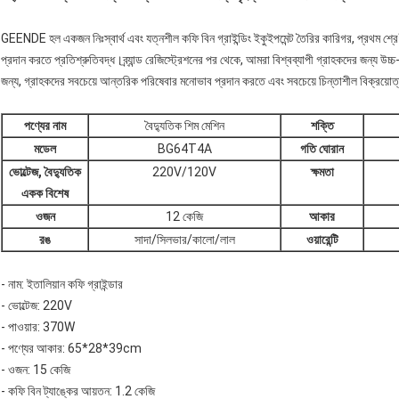
GEENDE হল একজন নিঃস্বার্থ এবং যত্নশীল কফি বিন গ্রাইন্ডিং ইকুইপমেন্ট তৈরির কারিগর, প্রথম শ্রে
প্রদান করতে প্রতিশ্রুতিবদ্ধ।ব্র্যান্ড রেজিস্ট্রেশনের পর থেকে, আমরা বিশ্বব্যাপী গ্রাহকদের জন্য উচ্চ
জন্য, গ্রাহকদের সবচেয়ে আন্তরিক পরিষেবার মনোভাব প্রদান করতে এবং সবচেয়ে চিন্তাশীল বিক্রয়োত্তর 
পণ্যের নাম
বৈদ্যুতিক শিম মেশিন
শক্তি
মডেল
BG64T4A
গতি ঘোরান
ভোল্টেজ, বৈদ্যুতিক
220V/120V
ক্ষমতা
একক বিশেষ
ওজন
12 কেজি
আকার
রঙ
সাদা/সিলভার/কালো/লাল
ওয়ারেন্টি
- নাম: ইতালিয়ান কফি গ্রাইন্ডার
- ভোল্টেজ: 220V
- পাওয়ার: 370W
- পণ্যের আকার: 65*28*39cm
- ওজন: 15 কেজি
- কফি বিন ট্যাঙ্কের আয়তন: 1.2 কেজি