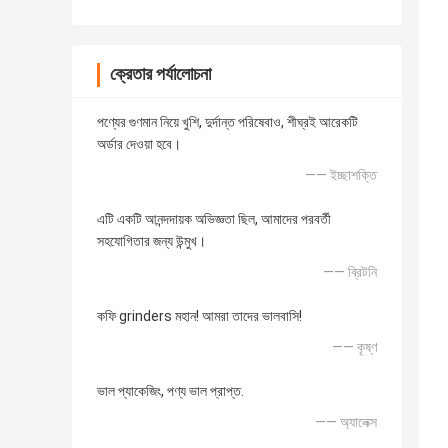
ক্রেতার পর্যালোচনা
পণ্যের গুণমান নিয়ে খুশি, দুর্দান্ত পরিষেবাও, শীঘ্রই আরেকটি
অর্ডার দেওয়া হবে।
—— ইচ্ছাশক্তি
এটি একটি আনন্দদায়ক অভিজ্ঞতা ছিল, আমাদের পরবর্তী
সহযোগিতার জন্য উন্মুখ।
—— ব্রিটনি
কফি grinders মহান! আমরা তাদের ভালবাসি!
—— কৃষ্ণ
ভাল প্যাকেজিং, পণ্য ভাল প্রাপ্ত.
—— অ্যালেক্স