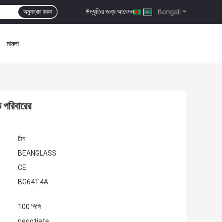
উদ্ধৃতির জন্য আবেদন
|
Bengali
অনুসন্ধান করুন
মামলা
 পরিবারের
চীন
BEANGLASS
CE
BG64T4A
100 পিসি
negotiate