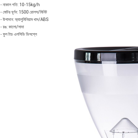
- নাকাল গতি: 10-15kg/h
- মোটর ঘূর্ণন: 1500 রোলস/মিনিট
- উপাদান: অ্যালুমিনিয়াম খাদ/ABS
- রঙ: কালো/সাদা
- ফুল টাচ এলসিডি ডিসপ্লে