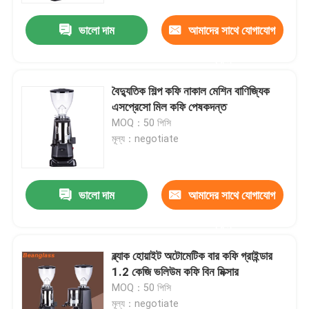
ভালো দাম
আমাদের সাথে যোগাযোগ
করুন
বৈদ্যুতিক শিল্প কফি নাকাল মেশিন বাণিজ্যিক
এসপ্রেসো মিল কফি পেষকদন্ত
MOQ：50 পিসি
মূল্য：negotiate
ভালো দাম
আমাদের সাথে যোগাযোগ
বাড়ি
করুন
ব্ল্যাক হোয়াইট অটোমেটিক বার কফি গ্রাইন্ডার
পণ্য
1.2 কেজি ভলিউম কফি বিন মিক্সার
MOQ：50 পিসি
VR প্রদর্শন
মূল্য：negotiate