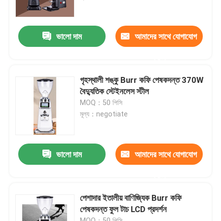
আমাদের সম্পর্কে
ভালো দাম
আমাদের সাথে যোগাযোগ
করুন
কারখানা ভ্রমণ
গৃহস্থালী শঙ্কু Burr কফি পেষকদন্ত 370W
মান নিয়ন্ত্রণ
বৈদ্যুতিক স্টেইনলেস স্টীল
MOQ：50 পিসি
মূল্য：negotiate
যোগাযোগ করুন
মামলা
ভালো দাম
আমাদের সাথে যোগাযোগ
করুন
কফি বিন গ্রাইন্ডার
পেশাদার ইতালীয় বাণিজ্যিক Burr কফি
পেষকদন্ত ফুল টাচ LCD প্রদর্শন
Burr কফি পেষকদন্ত
MOQ：50 পিসি