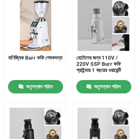
বাণিজ্যিক Burr কফি পেষকদন্ত
হোটেলের জন্য 110V /
220V SSP Burr কফি
গ্রাইন্ডার 1 বছরের ওয়ারেন্টি
অনুসন্ধান পাঠান
অনুসন্ধান পাঠান
বাড়ি
পণ্য
VR প্রদর্শন