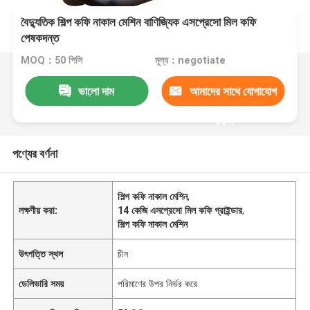
বৈদ্যুতিক শিল্প কফি নাকাল মেশিন বাণিজ্যিক এসপ্রেসো মিল কফি
পেষকদন্ত
MOQ：50 পিসি
মূল্য：negotiate
ভালো দাম
আমাদের সাথে যোগাযোগ
করুন
পণ্যের বর্ণনা
শিল্প কফি নাকাল মেশিন
,
লক্ষণীয় করা:
14 কেজি এসপ্রেসো মিল কফি গ্রাইন্ডার
,
শিল্প কফি নাকাল মেশিন
উৎপত্তি স্থল
চীন
ডেলিভারি সময়
পরিমাণের উপর নির্ভর করে