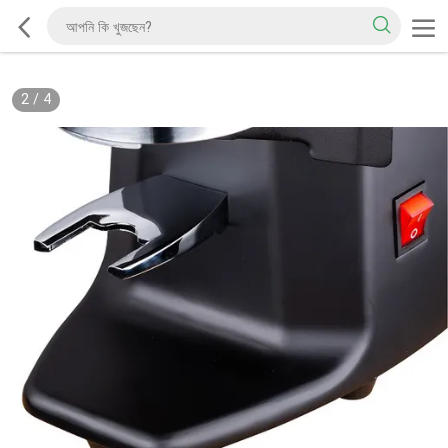
2
/
4