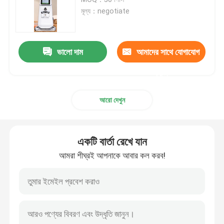
মূল্য：negotiate
ডসারলেস কফি গ্রাইন্ডার
ভালো দাম
আমাদের সাথে যোগাযোগ
বাণিজ্যিক কফি পেষকদন্ত
করুন
টাচ স্ক্রিন কফি গ্রাইন্ডার
আরো দেখুন
গৃহস্থালী কফি পেষকদন্ত
একটি বার্তা রেখে যান
এসপ্রেসো বিন গ্রাইন্ডার
আমরা শীঘ্রই আপনাকে আবার কল করব!
আউটডোর কফি পেষকদন্ত
হ্যান্ড কফি গ্রাইন্ডার