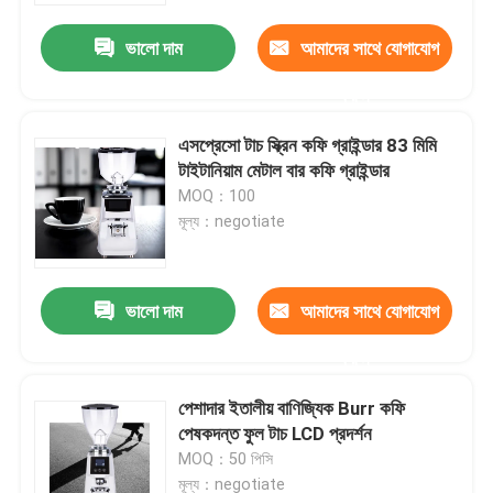
ভালো দাম
আমাদের সাথে যোগাযোগ
করুন
এসপ্রেসো টাচ স্ক্রিন কফি গ্রাইন্ডার 83 মিমি
টাইটানিয়াম মেটাল বার কফি গ্রাইন্ডার
MOQ：100
মূল্য：negotiate
ভালো দাম
আমাদের সাথে যোগাযোগ
বাড়ি
করুন
পেশাদার ইতালীয় বাণিজ্যিক Burr কফি
পণ্য
পেষকদন্ত ফুল টাচ LCD প্রদর্শন
MOQ：50 পিসি
VR প্রদর্শন
মূল্য：negotiate