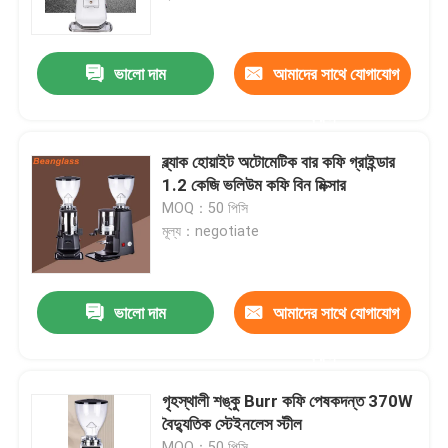
আমাদের সম্পর্কে
ভালো দাম
আমাদের সাথে যোগাযোগ
করুন
কারখানা ভ্রমণ
ব্ল্যাক হোয়াইট অটোমেটিক বার কফি গ্রাইন্ডার
মান নিয়ন্ত্রণ
1.2 কেজি ভলিউম কফি বিন মিক্সার
MOQ：50 পিসি
মূল্য：negotiate
যোগাযোগ করুন
মামলা
ভালো দাম
আমাদের সাথে যোগাযোগ
করুন
কফি বিন গ্রাইন্ডার
গৃহস্থালী শঙ্কু Burr কফি পেষকদন্ত 370W
বৈদ্যুতিক স্টেইনলেস স্টীল
Burr কফি পেষকদন্ত
MOQ：50 পিসি