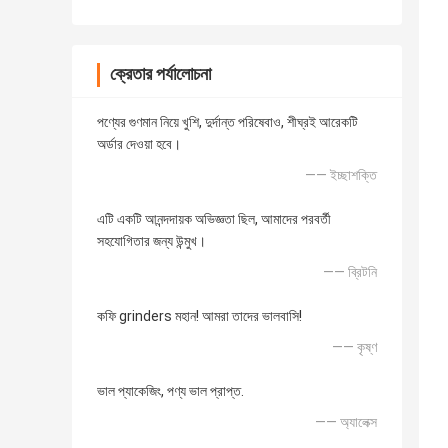
ক্রেতার পর্যালোচনা
পণ্যের গুণমান নিয়ে খুশি, দুর্দান্ত পরিষেবাও, শীঘ্রই আরেকটি
অর্ডার দেওয়া হবে।
—— ইচ্ছাশক্তি
এটি একটি আনন্দদায়ক অভিজ্ঞতা ছিল, আমাদের পরবর্তী
সহযোগিতার জন্য উন্মুখ।
—— ব্রিটনি
কফি grinders মহান! আমরা তাদের ভালবাসি!
—— কৃষ্ণ
ভাল প্যাকেজিং, পণ্য ভাল প্রাপ্ত.
—— অ্যালেক্স