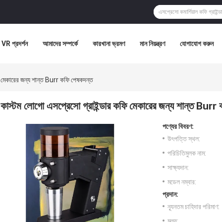
VR প্রদর্শন
আমাদের সম্পর্কে
কারখানা ভ্রমণ
মান নিয়ন্ত্রণ
যোগাযোগ করুন
ি মেকারের জন্য শান্ত Burr কফি পেষকদন্ত
কাস্টম লোগো এসপ্রেসো গ্রাইন্ডার কফি মেকারের জন্য শান্ত Burr
পণ্যের বিবরণ:
উৎপত্তি স্থল:
পরিচিতিমুলক নাম:
সাক্ষ্যদান:
মডেল নম্বার:
প্রদান:
ন্যূনতম চাহিদার পরিমাণ:
মূল্য: