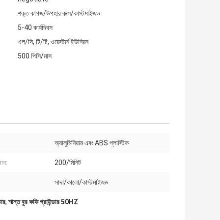
শক্ত কাগজ/উপহার বাক্স/কাস্টমাইজড
5-40 কার্যদিবস
এল/সি, টি/টি, ওয়েস্টার্ন ইউনিয়ন
500 পিসি/মাস
অ্যালুমিনিয়াম এবং ABS প্লাস্টিক
ান:
200/মিনিট
সাদা/কালো/কাস্টমাইজড
ডার
,
শান্ত বুর কফি গ্রাইন্ডার 50HZ