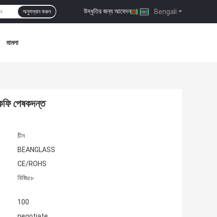
উদ্ধৃতির জন্য আবেদন
|
Bengali
অনুসন্ধান করুন
মামলা
 কফি পেষকদন্ত
চীন
BEANGLASS
CE/ROHS
বিজি৫৮
100
negotiate