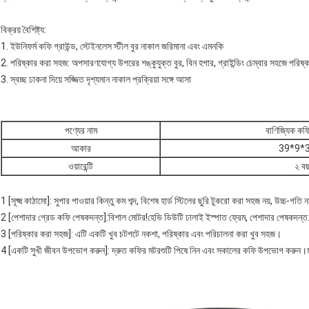
বিক্রয় বৈশিষ্ট্য:
1. ইউনিফর্ম কফি গ্রাউন্ড, স্টেইনলেস স্টীল বুর নাকাল জরিমানা এবং এমনকি
2. পরিষ্কার করা সহজ: অপসারণযোগ্য উপরের শঙ্কুযুক্ত বুর, বিন হপার, গ্রাইন্ডিং চেম্বার সহজে পরিষ্
3. স্বচ্ছ ঢাকনা দিয়ে সজ্জিত দৃশ্যমান নাকাল প্রক্রিয়া সঙ্গে আসা
পণ্যের নাম
বাণিজ্যিক কফ
আকার
39*9*3
ওয়ারেন্টি
২ ব
1 [সূক্ষ্ম কাঠামো]: সুপার পাওয়ার কিন্তু কম শব্দ, বিশেষ হার্ড স্টিলের ছুরি টুকরো করা সহজ নয়, উচ্চ-গতি
2 [পেশাদার গ্রেড কফি পেষকদন্ত]:বিশাল মোটর!হেভি ডিউটি ​​ঢালাই ইস্পাত ফ্রেম, পেশাদার পেষকদন্ত.নাক
3 [পরিষ্কার করা সহজ]: এটি একটি খুব চটপটে নকশা, পরিষ্কার এবং পরিচালনা করা খুব সহজ।
4 [একটি সুখী জীবন উপভোগ করুন]: দ্রুত কফির মটরশুটি পিষে নিন এবং সকালের কফি উপভোগ করুন।মটর