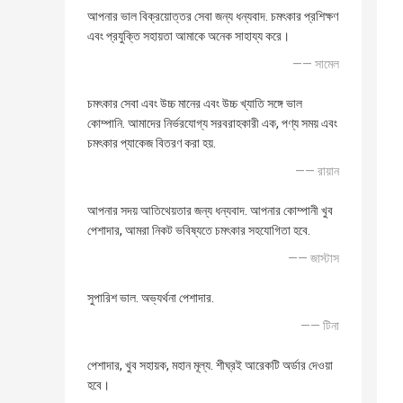
আপনার ভাল বিক্রয়োত্তর সেবা জন্য ধন্যবাদ. চমৎকার প্রশিক্ষণ
এবং প্রযুক্তি সহায়তা আমাকে অনেক সাহায্য করে।
—— সামেল
চমৎকার সেবা এবং উচ্চ মানের এবং উচ্চ খ্যাতি সঙ্গে ভাল
কোম্পানি. আমাদের নির্ভরযোগ্য সরবরাহকারী এক, পণ্য সময় এবং
চমৎকার প্যাকেজ বিতরণ করা হয়.
—— রায়ান
আপনার সদয় আতিথেয়তার জন্য ধন্যবাদ. আপনার কোম্পানী খুব
পেশাদার, আমরা নিকট ভবিষ্যতে চমৎকার সহযোগিতা হবে.
—— জাস্টাস
সুপারিশ ভাল. অভ্যর্থনা পেশাদার.
—— টিনা
পেশাদার, খুব সহায়ক, মহান মূল্য. শীঘ্রই আরেকটি অর্ডার দেওয়া
হবে।