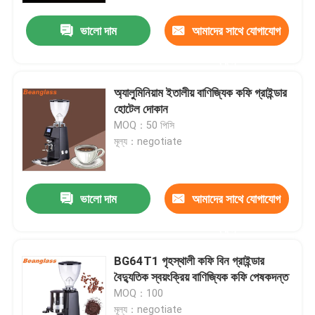
ভালো দাম
আমাদের সাথে যোগাযোগ
করুন
অ্যালুমিনিয়াম ইতালীয় বাণিজ্যিক কফি গ্রাইন্ডার
হোটেল দোকান
MOQ：50 পিসি
মূল্য：negotiate
ভালো দাম
আমাদের সাথে যোগাযোগ
বাড়ি
করুন
BG64T1 গৃহস্থালী কফি বিন গ্রাইন্ডার
পণ্য
বৈদ্যুতিক স্বয়ংক্রিয় বাণিজ্যিক কফি পেষকদন্ত
MOQ：100
VR প্রদর্শন
মূল্য：negotiate