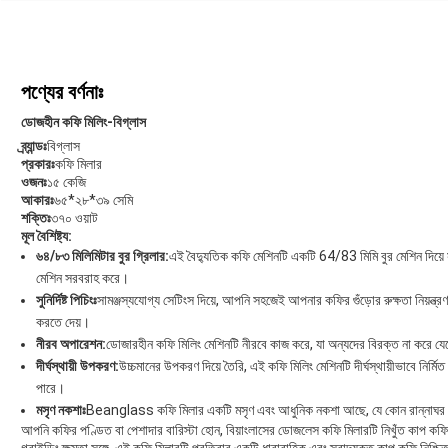
পণ্যের বর্ণনাঃ
ডোজহীন কফি মিলিং-বিগ্লাস
ব্র্যান্ডঃ
বিগ্লাস
প্রকারঃ
কফি মিলার
ওজনঃ
১৫ কেজি
আকারঃ
৬৫*২৮*৩৯ সেমি
শক্তিঃ
৩৭০ ওয়াট
মূল বৈশিষ্ট্য:
৬৪/৮৩ মিলিমিটার বুর গ্রিলার:
এই বৈদ্যুতিক কফি মেশিনটি একটি 64/83 মিমি বুর মেশিন দিয়ে সজ্
মেশিন সরবরাহ করে।
সুনির্দিষ্ট পিচিংঃ
সামঞ্জস্যযোগ্য সেটিংস দিয়ে, আপনি সহজেই আপনার কফির গুঁড়োর রুক্ষতা নিয়ন
করতে দেয়।
নীরব অপারেশন:
ডোজারহীন কফি মিলিং মেশিনটি নীরবে কাজ করে, যা অন্যদের বিরক্ত না করে য
দীর্ঘস্থায়ী উপকরণ:
উচ্চমানের উপকরণ দিয়ে তৈরি, এই কফি মিলিং মেশিনটি দীর্ঘস্থায়ীভাবে নির্ম
পারে।
মসৃণ নকশাঃ
Beanglass কফি মিলার একটি মসৃণ এবং আধুনিক নকশা আছে, যে কোন রান্নাঘর বা
আপনি কফির পণ্ডিত বা পেশাদার বারিস্টা হোন, বিয়াংলাসের ডোজলেস কফি মিলারটি নিখুঁত কাপ কফি