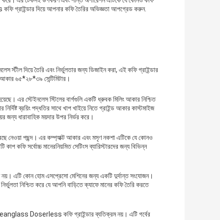
 নিশ্চিত করে। এর টেকসই উপকরণ এবং শান্ত অপারেশন এটিকে যে কোনও কফি
ফি গ্রাইন্ডার দিয়ে আপনার কফি তৈরির অভিজ্ঞতা আপগ্রেড করুন.
ীল দিয়ে তৈরি এবং নির্ভুলতার জন্য ডিজাইন করা, এই কফি গ্রাইন্ডার
র আকার ৬৫*২৮*৩৯ সেন্টিমিটার।
। এর স্টেইনলেস স্টিলের বার্গগুলি একটি ধ্রুবক মিলিং আকার নিশ্চিত
্দিষ্ট ব্রয়িং পদ্ধতির সাথে খাপ খাইয়ে নিতে গ্রাইন্ড আকার কাস্টমাইজ
ীয়ের জন্য ধারাবাহিক ময়দার উপর নির্ভর করে।
ওয়া পছন্দ। এর কম্প্যাক্ট আকার এবং মসৃণ নকশা এটিকে যে কোনও
কাপ কফি সর্বোচ্চ মানেরনিয়মিত সেটিংস ব্যারিস্টারদের জন্য বিভিন্ন
য়। এটি কোন হোম এসপ্রেসো মেশিনের জন্য একটি দুর্দান্ত সংযোজন।
নির্ভুলতা নিশ্চিত করে যে আপনি বাড়িতে ক্যাফে মানের কফি তৈরি করতে
। Beanglass Doserless কফি গ্রাইন্ডার ব্যতিক্রম নয়। এটি গর্বের