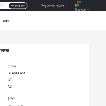
উদ্ধৃতির জন্য আবেদন
|
অনুসন্ধান করুন
Bengali
মামলা
ক্ষমতা
china
BEANGLASS
CE
BG
5 পিসি
negotiate