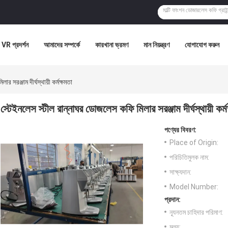
VR প্রদর্শন
আমাদের সম্পর্কে
কারখানা ভ্রমণ
মান নিয়ন্ত্রণ
যোগাযোগ করুন
র সরঞ্জাম দীর্ঘস্থায়ী কর্মক্ষমতা
স্টেইনলেস স্টীল রান্নাঘর ডোজলেস কফি মিলার সরঞ্জাম দীর্ঘস্থায়ী কর্ম
পণ্যের বিবরণ:
Place of Origin:
পরিচিতিমুলক নাম:
সাক্ষ্যদান:
Model Number:
প্রদান:
ন্যূনতম চাহিদার পরিমাণ:
মূল্য: