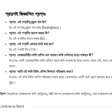
প্রায়শই জিজ্ঞাসিত প্রশ্নঃ
প্রশ্ন: এই পণ্যটির ব্র্যান্ড নাম কি?
উঃ এই পণ্যের ব্র্যান্ড নাম হচ্ছে Beanglass।
প্রশ্ন: এই পণ্যটির মডেল নম্বর কি?
উঃ এই পণ্যটির মডেল নম্বর BG।
প্রশ্ন: এই পণ্যটি কোথায় তৈরি করা হয়?
উঃ এই পণ্যটি চীনে তৈরি।
প্রশ্ন: ডোজারবিহীন কফি মেশিন এবং সাধারণ কফি মেশিনের মধ্যে পার্থক্য কী?
উত্তরঃ একটি ডোজারবিহীন কফি মেশিনে ময়লা কফি সংরক্ষণের জন্য কোনও ধারক নেই, যখন এক
থাকে।
প্রশ্ন: আমি এই কফি মিলিং মেশিন কিভাবে পরিষ্কার করব?
উত্তর: এই কফি মিলিং মেশিন পরিষ্কার করার জন্য, কেবলমাত্র একটি ছোট ব্রাশ ব্যবহার করে বা
মুছুন।
,
,
ট্যাগ:
বৈদ্যুতিক ডোজারলেস কফি গ্রাইন্ডার
মাল্টি ফাংশন ডোজারলেস কফি গ্রাইন্ডার
হোম ডজারলেস কফি
যোগাযোগের ঠিকানা