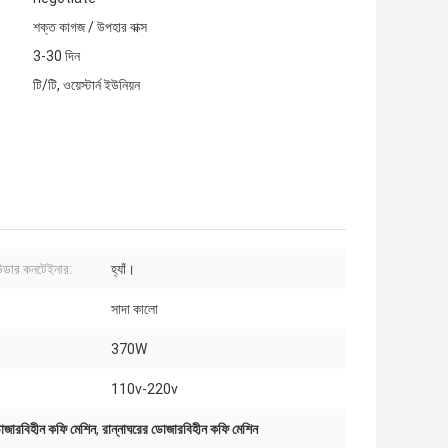
শক্ত কাগজ / উপহার বাক্স
3-30 দিন
টি/টি, ওয়েস্টার্ন ইউনিয়ন
উডার কনটেইনার:
হ্যাঁ।
সাদা কালো
370W
110v-220v
ডোজারবিহীন কফি মেশিন
,
রান্নাঘরের ডোজারবিহীন কফি মেশিন