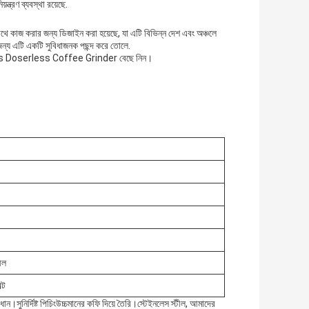
়ন্ত্রণ ব্যবস্থা রয়েছে.
করার জন্য ডিজাইন করা হয়েছে, যা এটি বিভিন্ন দেশ এবং অঞ্চলে
জন্য এটি একটি সুবিধাজনক পছন্দ করে তোলে.
glass Doserless Coffee Grinder বেছে নিন।
ীল
্ট
াধান।
সুনির্দিষ্ট পিচিং
উচ্চমানের কফি দিয়ে তৈরি।
স্টেইনলেস স্টীল
, আমাদের