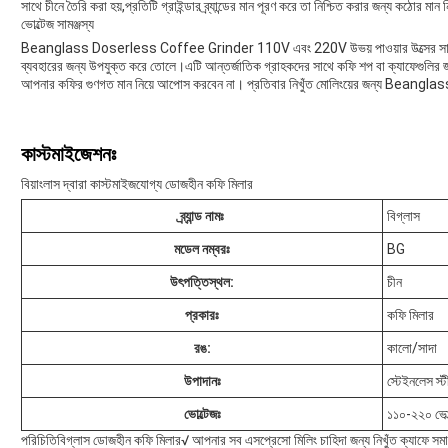
সাথে চীনে তৈরি করা হয়,প্রতিটি গ্রাইন্ডার ব্র্যান্ডের মান পূরণ করে তা নিশ্চিত করার জন্য কঠোর মান নিয
ভোল্টেজ সামঞ্জস্য
Beanglass Doserless Coffee Grinder 110V এবং 220V উভয় পাওয়ার উত্সের সাথে কাজ 
ব্যবহারের জন্য উপযুক্ত করে তোলে।এটি আন্তর্জাতিক গ্রাহকদের সাথে কফি শপ বা ক্যাফেগুলির 
আপনার কফির গুণগত মান নিয়ে আপোস করবেন না। প্রতিবার নিখুঁত মোলিংয়ের জন্য Bean
কাস্টমাইজেশনঃ
বিয়াংলাস দ্বারা কাস্টমাইজযোগ্য ডোজহীন কফি মিলার
ব্র্যান্ড নামঃ
বিগ্লাস
মডেল নম্বরঃ
BG
উৎপত্তিস্থল:
চীন
প্রকারঃ
কফি মিলার
রঙ:
কালো/সাদা
উপাদানঃ
স্টেইনলেস স্ট
ভোল্টেজঃ
১১০-২২০ ভোল
পরিচিতি
বিগ্লাস ডোজহীন কফি মিলার
√ আপনার সব এসপ্রেসো মিলিং চাহিদা জন্য নিখুঁত ক্যাফে সম