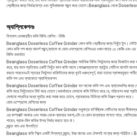
গ্রাইন্ডিং ক্ষমতা সঙ্গে, এই কফি মিলারটি প্রতিবার একটি ধারাবাহিক এবং স্বাদযুক্ত কাপ কফি
প্রেমীদের জন্য নির্ভরযোগ্য এবং সুবিধাজনক পছন্দ করে তোলে।Beanglass থেকে Doserless ক
অ্যাপ্লিকেশনঃ
বিগ্লাস ডোজারহীন কফি মিলিং মেশিন - বিজি
Beanglass Doserless Coffee Grinder কোন কফি প্রেমীদের জন্য নিখুঁত টুল। স্টেইনলেস স্ট
কোন কফি শপ জন্য আদর্শ পছন্দ,ক্যাফে বা হোম এসপ্রেসো মেশিনএর ওজন মাত্র ১৫ কেজি এবং এ
মিলিং যথার্থতা
Beanglass Doserless Coffee Grinder সর্বাধিক মিলিং নির্ভুলতার জন্য ডিজাইন করা হয়েছে
করে, যার ফলে প্রতিবার একটি নিখুঁত কাপ কফি আসে।সামঞ্জস্যযোগ্য গ্রাইন্ড সেটিংস আপনি আপনার নির
করতে পারবেনএই স্তরের নির্ভুলতা বারিস্টাদের জন্য খুবই গুরুত্বপূর্ণ, যারা তাদের স্বাক্ষরযুক্ত পান
কফি শপ এবং ক্যাফেতে অ্যাপ্লিকেশন
Beanglass Doserless Coffee Grinder হল অনেক কফি শপ এবং ক্যাফেগুলির জন্য বেছে নে
কফি বারে নিখুঁতভাবে ফিট করে তোলে।যথার্থভাবে মেশানো কফি নিশ্চিত করে যে, পরিবেশন করা প্রতিটি 
মেশানো পদ্ধতির মধ্যে স্যুইচ করা সহজ করে তোলে, গ্রাহকদের বিভিন্ন কফি বিকল্প প্রদান করে।
হোম এস্প্রেসো মেশিনের জন্য
Beanglass Doserless Coffee Grinder শুধুমাত্র বাণিজ্যিক সেটিংসের মধ্যে সীমাবদ্ধ ন
এর কম্প্যাক্ট আকার এবং সহজ-থেকে-ব্যবহার নকশা,এটা যে কোন রান্নাঘরে লাগতে পারে. মোলিংয়ের 
পারেন, প্রাক-মিল কফির উপর নির্ভর করতে হবে না।
ব্র্যান্ড নাম এবং উৎপত্তি
Beanglass কফি শিল্পে একটি বিশ্বস্ত ব্র্যান্ড, উচ্চ মানের এবং টেকসই পণ্যের জন্য পরিচিত