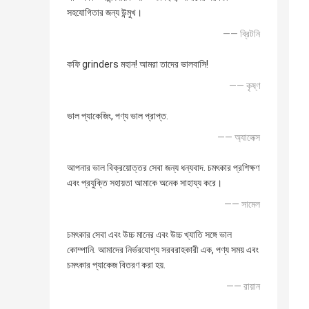
সহযোগিতার জন্য উন্মুখ।
—— ব্রিটনি
কফি grinders মহান! আমরা তাদের ভালবাসি!
—— কৃষ্ণ
ভাল প্যাকেজিং, পণ্য ভাল প্রাপ্ত.
—— অ্যালেক্স
আপনার ভাল বিক্রয়োত্তর সেবা জন্য ধন্যবাদ. চমৎকার প্রশিক্ষণ
এবং প্রযুক্তি সহায়তা আমাকে অনেক সাহায্য করে।
—— সামেল
চমৎকার সেবা এবং উচ্চ মানের এবং উচ্চ খ্যাতি সঙ্গে ভাল
কোম্পানি. আমাদের নির্ভরযোগ্য সরবরাহকারী এক, পণ্য সময় এবং
চমৎকার প্যাকেজ বিতরণ করা হয়.
—— রায়ান