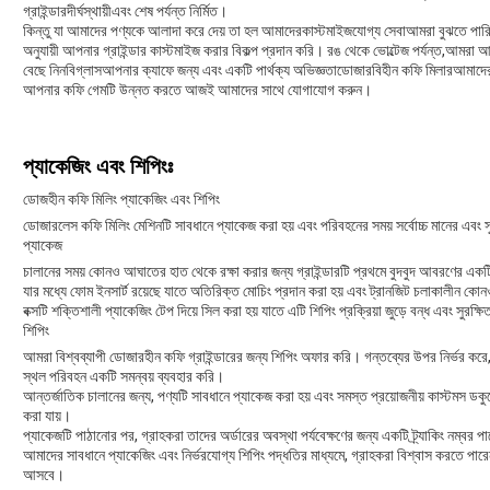
গ্রাইন্ডার
দীর্ঘস্থায়ী
এবং শেষ পর্যন্ত নির্মিত।
কিন্তু যা আমাদের পণ্যকে আলাদা করে দেয় তা হল আমাদের
কাস্টমাইজযোগ্য সেবা
আমরা বুঝতে পারি
অনুযায়ী আপনার গ্রাইন্ডার কাস্টমাইজ করার বিকল্প প্রদান করি। রঙ থেকে ভোল্টেজ পর্যন্ত,আমরা আপ
বেছে নিন
বিগ্লাস
আপনার ক্যাফে জন্য এবং একটি পার্থক্য অভিজ্ঞতা
ডোজারবিহীন কফি মিলার
আমাদের
আপনার কফি গেমটি উন্নত করতে আজই আমাদের সাথে যোগাযোগ করুন।
প্যাকেজিং এবং শিপিংঃ
ডোজহীন কফি মিলিং প্যাকেজিং এবং শিপিং
ডোজারলেস কফি মিলিং মেশিনটি সাবধানে প্যাকেজ করা হয় এবং পরিবহনের সময় সর্বোচ্চ মানের এবং সু
প্যাকেজ
চালানের সময় কোনও আঘাতের হাত থেকে রক্ষা করার জন্য গ্রাইন্ডারটি প্রথমে বুদবুদ আবরণের একটি
যার মধ্যে ফোম ইনসার্ট রয়েছে যাতে অতিরিক্ত মোচিং প্রদান করা হয় এবং ট্রানজিট চলাকালীন কো
বক্সটি শক্তিশালী প্যাকেজিং টেপ দিয়ে সিল করা হয় যাতে এটি শিপিং প্রক্রিয়া জুড়ে বন্ধ এবং সুরক্
শিপিং
আমরা বিশ্বব্যাপী ডোজারহীন কফি গ্রাইন্ডারের জন্য শিপিং অফার করি। গন্তব্যের উপর নির্ভর করে, 
স্থল পরিবহন একটি সমন্বয় ব্যবহার করি।
আন্তর্জাতিক চালানের জন্য, পণ্যটি সাবধানে প্যাকেজ করা হয় এবং সমস্ত প্রয়োজনীয় কাস্টমস ডকু
করা যায়।
প্যাকেজটি পাঠানোর পর, গ্রাহকরা তাদের অর্ডারের অবস্থা পর্যবেক্ষণের জন্য একটি ট্র্যাকিং নম্বর 
আমাদের সাবধানে প্যাকেজিং এবং নির্ভরযোগ্য শিপিং পদ্ধতির মাধ্যমে, গ্রাহকরা বিশ্বাস করতে পারে
আসবে।