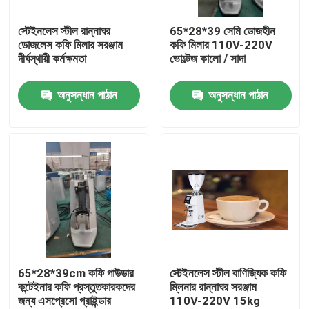
স্টেইনলেস স্টীল রান্নাঘর
65*28*39 সেমি ডোজহীন
আমাদের সম্পর্কে
ডোজলেস কফি মিলার সরঞ্জাম
কফি মিলার 110V-220V
দীর্ঘস্থায়ী কর্মক্ষমতা
ভোল্টেজ কালো / সাদা
কারখানা ভ্রমণ
অনুসন্ধান পাঠান
অনুসন্ধান পাঠান
মান নিয়ন্ত্রণ
যোগাযোগ করুন
মামলা
কফি বিন গ্রাইন্ডার
65*28*39cm কফি পাউডার
স্টেইনলেস স্টীল বাণিজ্যিক কফি
কন্টেইনার কফি প্রস্তুতকারকদের
ম্লিনার রান্নাঘর সরঞ্জাম
জন্য এসপ্রেসো গ্রাইন্ডার
110V-220V 15kg
Burr কফি পেষকদন্ত