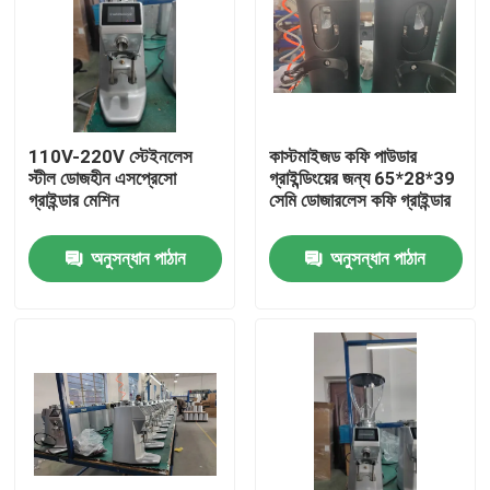
110V-220V স্টেইনলেস
কাস্টমাইজড কফি পাউডার
স্টীল ডোজহীন এসপ্রেসো
গ্রাইন্ডিংয়ের জন্য 65*28*39
গ্রাইন্ডার মেশিন
সেমি ডোজারলেস কফি গ্রাইন্ডার
অনুসন্ধান পাঠান
অনুসন্ধান পাঠান
বাড়ি
পণ্য
VR প্রদর্শন