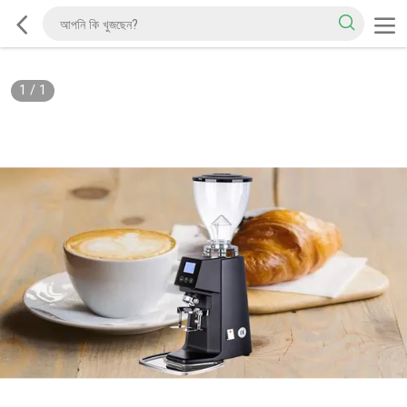
1
/
1