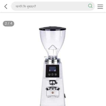
2
/
4