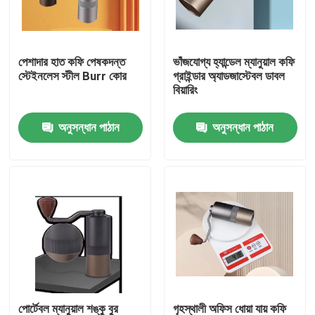
আমাদের সম্পর্কে
পেশাদার হাত কফি পেষকদন্ত
ভাঁজযোগ্য হ্যান্ডেল ম্যানুয়াল কফি
স্টেইনলেস স্টীল Burr কোর
গ্রাইন্ডার অ্যাডজাস্টেবল ডাবল
কারখানা ভ্রমণ
বিয়ারিং
অনুসন্ধান পাঠান
অনুসন্ধান পাঠান
মান নিয়ন্ত্রণ
যোগাযোগ করুন
মামলা
কফি বিন গ্রাইন্ডার
Burr কফি পেষকদন্ত
পোর্টেবল ম্যানুয়াল শঙ্কু বুর
গৃহস্থালী অফিস ধোয়া যায় কফি