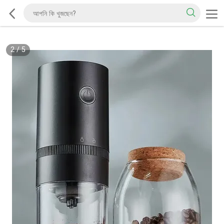
2
/
5