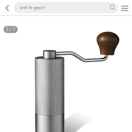
2
/
7