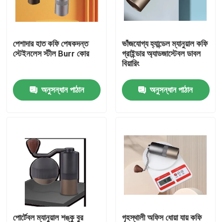
আমাদের সম্পর্কে
পেশাদার হাত কফি পেষকদন্ত
ভাঁজযোগ্য হ্যান্ডেল ম্যানুয়াল কফি
স্টেইনলেস স্টীল Burr কোর
গ্রাইন্ডার অ্যাডজাস্টেবল ডাবল
কারখানা ভ্রমণ
বিয়ারিং
অনুসন্ধান পাঠান
অনুসন্ধান পাঠান
মান নিয়ন্ত্রণ
যোগাযোগ করুন
মামলা
কফি বিন গ্রাইন্ডার
Burr কফি পেষকদন্ত
পোর্টেবল ম্যানুয়াল শঙ্কু বুর
গৃহস্থালী অফিস ধোয়া যায় কফি