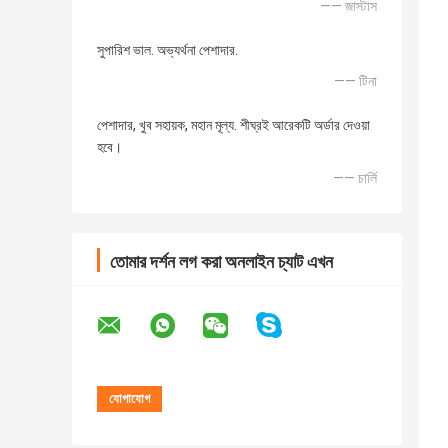
—— জাস্টাস
সুপারিশ ভাল. অভ্যর্থনা পেশাদার.
—— টিনা
পেশাদার, খুব সহায়ক, মহান মূল্য. শীঘ্রই আরেকটি অর্ডার দেওয়া
হবে।
—— চার্লি
তোমার দর্শন লগ করা অনলাইন চ্যাট এখন