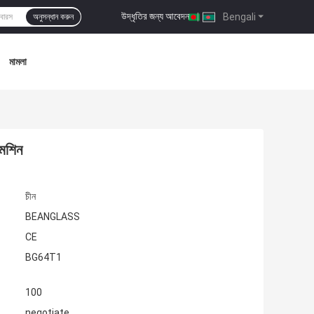
উদ্ধৃতির জন্য আবেদন
|
Bengali
অনুসন্ধান করুন
মামলা
মেশিন
চীন
BEANGLASS
CE
BG64T1
100
negotiate