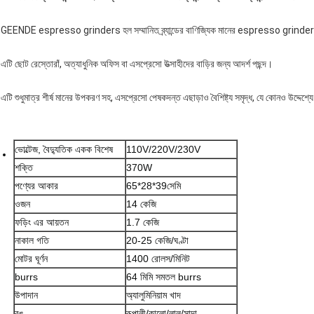
GEENDE espresso grinders হল সম্মানিত ব্র্যান্ডের বাণিজ্যিক মানের espresso grinde
এটি ছোট রেস্তোরাঁ, অত্যাধুনিক অফিস বা এসপ্রেসো উত্সাহীদের বাড়ির জন্য আদর্শ পছন্দ।
এটি শুধুমাত্র শীর্ষ মানের উপকরণ সহ, এসপ্রেসো পেষকদন্ত এছাড়াও বৈশিষ্ট্য সমৃদ্ধ, যে কোনও উদ্দেশ্যে স
ভোল্টেজ, বৈদ্যুতিক একক বিশেষ
110V/220V/230V
শক্তি
370W
পণ্যের আকার
65*28*39সেমি
ওজন
14 কেজি
ফড়িং এর আয়তন
1.7 কেজি
নাকাল গতি
20-25 কেজি/ঘণ্টা
মোটর ঘূর্ণন
1400 রোলস/মিনিট
burrs
64 মিমি সমতল burrs
উপাদান
অ্যালুমিনিয়াম খাদ
রঙ
রূপালী/কালো/লাল/সাদা