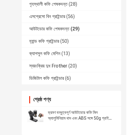
গৃহস্থালী কফি পেষকদন্ত
(28)
এসপ্রেসো বিন গ্রাইন্ডার
(56)
আউটডোর কফি পেষকদন্ত
(29)
হ্যান্ড কফি গ্রাইন্ডার
(50)
ক্যাপসুল কফি মেশিন
(13)
স্বয়ংক্রিয় দুধ Frother
(20)
ডিজিটাল কফি গ্রাইন্ডার
(6)
শ্রেষ্ঠ পণ্য
ভ্রমণ বন্ধুত্বপূর্ণ আউটডোর কফি মিল
অ্যালুমিনিয়াম খাদ এবং ABS সঙ্গে 50g গ্রাইন্ডিং
ক্ষমতা