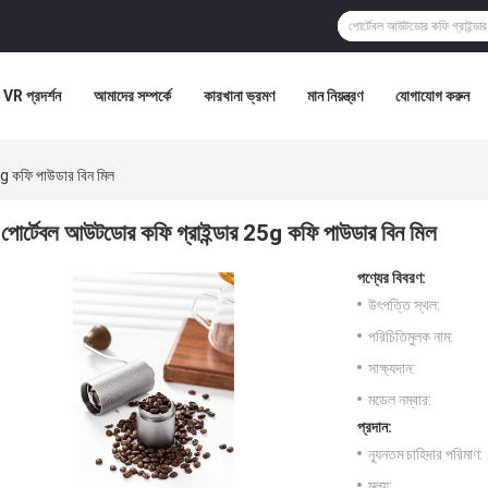
VR প্রদর্শন
আমাদের সম্পর্কে
কারখানা ভ্রমণ
মান নিয়ন্ত্রণ
যোগাযোগ করুন
5g কফি পাউডার বিন মিল
পোর্টেবল আউটডোর কফি গ্রাইন্ডার 25g কফি পাউডার বিন মিল
পণ্যের বিবরণ:
উৎপত্তি স্থল:
পরিচিতিমুলক নাম:
সাক্ষ্যদান:
মডেল নম্বার:
প্রদান:
ন্যূনতম চাহিদার পরিমাণ:
মূল্য: