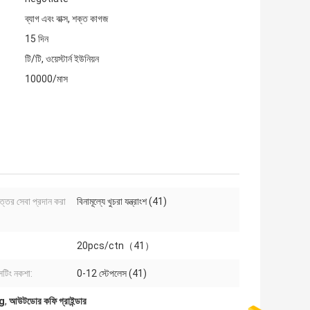
ব্যাগ এবং বাক্স, শক্ত কাগজ
15 দিন
টি/টি, ওয়েস্টার্ন ইউনিয়ন
10000/মাস
োত্তর সেবা প্রদান করা
বিনামূল্যে খুচরা যন্ত্রাংশ (41)
20pcs/ctn（41）
 সেটিং নকশা:
0-12 স্টেপলেস (41)
5g
,
আউটডোর কফি গ্রাইন্ডার