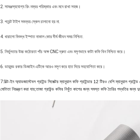
2. সামঞ্জস্যযোগ্য রিং নম্বর পরিষ্কার এবং মনে রাখা সহজ।
3. পয়েন্ট টাইপ সমন্বয় স্কেল চালানো হয় না.
4. ধারালো বিশুদ্ধ ইস্পাত নাকাল কোর দীর্ঘ জীবন সময় নিশ্চিত.
5. নির্ভুলতার উচ্চ কঠোরতা পাঁচ অক্ষ CNC দ্রুত এবং মসৃণভাবে কাটা কফি বিন নিশ্চিত করে।
6. ডায়মন্ড রকার ডিজাইন এটিকে আরও মসৃণ করে হাত দিয়ে সহযোগিতা করে।
7.
বিল্ট-ইন অ্যাডজাস্টেবল গ্রাইন্ড সিলেক্টর ম্যানুয়াল কফি গ্রাইন্ডার 12 টিরও বেশি ম্যানুয়াল গ্র
মোটাতা নিয়ন্ত্রণ করা যায়;তাজা গ্রাউন্ড কফির নিখুঁত কাপের জন্য সমস্ত কফি তৈরির পদ্ধতির জন্য দুর