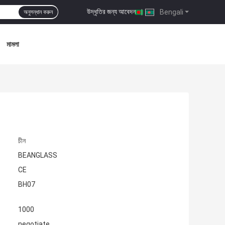
উদ্ধৃতির জন্য আবেদন
|
Bengali
অনুসন্ধান করুন
মামলা
চীন
BEANGLASS
CE
BH07
1000
negotiate