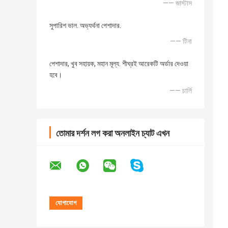
—— জাস্টাস
সুপারিশ ভাল. অভ্যর্থনা পেশাদার.
—— টিনা
পেশাদার, খুব সহায়ক, মহান মূল্য. শীঘ্রই আরেকটি অর্ডার দেওয়া
হবে।
—— চার্লি
তোমার দর্শন লগ করা অনলাইন চ্যাট এখন