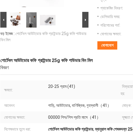
প্যাকেজিং বিবরণ:
ডেলিভারি সময়:
পরিশোধের শর্ত:
বড় ইমেজ :
পোর্টেবল আউটডোর কফি গ্রাইন্ডার 25g কফি পাউডার
যোগানের ক্ষমতা:
বিন মিল
যোগাযোগ
পোর্টেবল আউটডোর কফি গ্রাইন্ডার 25g কফি পাউডার বিন মিল
বিবরণ
20-25 গ্রাম (41)
বিক্রয়
ক্ষমতা:
হয়:
আবেদন:
গাড়ি, আউটডোর, বাণিজ্যিক, গৃহস্থালী（41）
মোড়ক:
যোগানের ক্ষমতা:
00000 পিস/পিস প্রতি মাসে（41）
সূক্ষ্মতা
বিশেষভাবে তুলে ধরা:
পোর্টেবল আউটডোর কফি গ্রাইন্ডার
,
ম্যানুয়াল কফি পেষকদন্ত 2