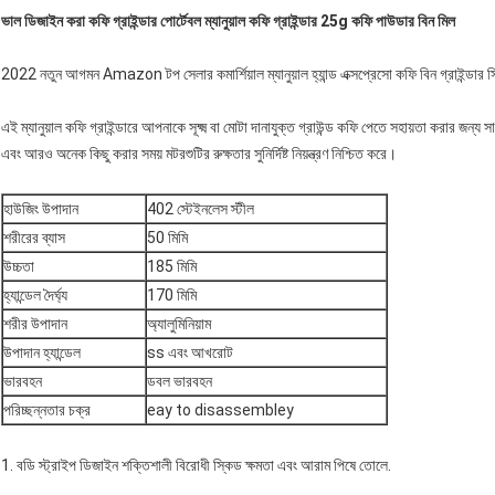
ভাল ডিজাইন করা কফি গ্রাইন্ডার পোর্টেবল ম্যানুয়াল কফি গ্রাইন্ডার 25g কফি পাউডার বিন মিল
2022 নতুন আগমন Amazon টপ সেলার কমার্শিয়াল ম্যানুয়াল হ্যান্ড এক্সপ্রেসো কফি বিন গ্রাইন্ডার স
এই ম্যানুয়াল কফি গ্রাইন্ডারে আপনাকে সূক্ষ্ম বা মোটা দানাযুক্ত গ্রাউন্ড কফি পেতে সহায়তা করার জন্য সামঞ
এবং আরও অনেক কিছু করার সময় মটরশুটির রুক্ষতার সুনির্দিষ্ট নিয়ন্ত্রণ নিশ্চিত করে।
হাউজিং উপাদান
402 স্টেইনলেস স্টীল
শরীরের ব্যাস
50 মিমি
উচ্চতা
185 মিমি
হ্যান্ডেল দৈর্ঘ্য
170 মিমি
শরীর উপাদান
অ্যালুমিনিয়াম
উপাদান হ্যান্ডেল
ss এবং আখরোট
ভারবহন
ডবল ভারবহন
পরিচ্ছন্নতার চক্র
eay to disassembley
1. বডি স্ট্রাইপ ডিজাইন শক্তিশালী বিরোধী স্কিড ক্ষমতা এবং আরাম পিষে তোলে.