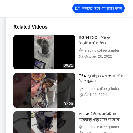
আমাদের সাথে যোগাযোগ করুন
Related Videos
BG64T3C বাণিজ্যিক
বৈদ্যুতিক কফি মিলার
electric coffee grinder
October 26, 2022
00:31
T64 স্বয়ংক্রিয় এসপ্রেসো কফি
বিন গ্রাইন্ডার
electric coffee grinder
April 10, 2024
02:20
BG58 লিথিয়াম ব্যাটারি সহ
বহনযোগ্য ওয়্যারলেস আউটডোর
ফিল্টার/ভর-ওভার কফি মিলার
electric coffee grinder